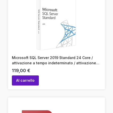
Microsoft SQL Server 2019 Standard 24 Core /
attivazione a tempo indeterminato / attivazione
online / codice prodotto
Prezzo
119,00 €
Al carrello