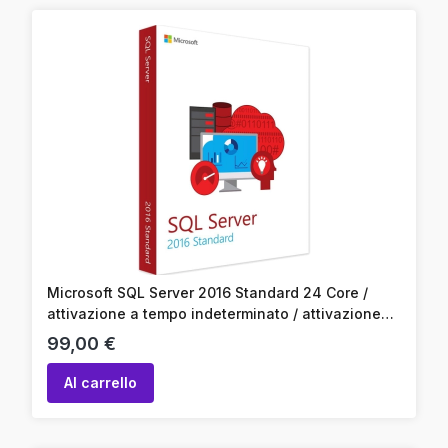
Microsoft SQL Server 2016 Standard 24 Core /
attivazione a tempo indeterminato / attivazione
online / codice prodotto
Prezzo
99,00 €
Al carrello