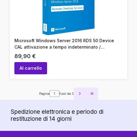
Microsoft Windows Server 2016 RDS 50 Device
CAL attivazione a tempo indeterminato /
attivazione online / codice prodotto
Prezzo
89,90 €
Al carrello
Pagina
fuori da 3
Vai all'ultima pagina 
Spedizione elettronica e periodo di
restituzione di 14 giorni