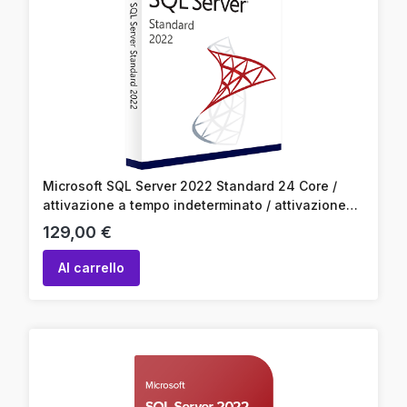
Microsoft SQL Server 2022 Standard 24 Core /
attivazione a tempo indeterminato / attivazione
online / codice prodotto
Prezzo
129,00 €
Al carrello