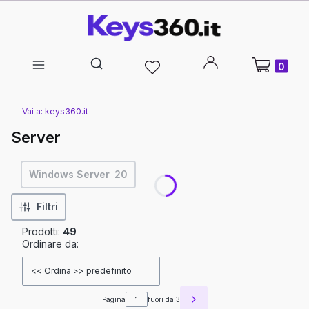
Prodotti nel 
Motore di ricerca aperto
Vai a:
keys360.it
Server
Windows Server
20
Filtri
Prodotti:
49
Elenco dei prodotti
Ordinare da:
<< Ordina >> predefinito
Pagina
fuori da 3
Prodotti successivi